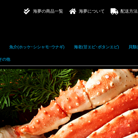
海夢の商品一覧
海夢について
配送方法
魚介(ホッケ･シシャモ･ウナギ)
海老(甘エビ･ボタンエビ)
貝類
その他
サンマ(秋刀魚)
ニシン(鰊)
ホッケ
シシャモ(柳葉魚)
キンキ(吉次)
タラ(鱈)
ウナギ(鰻)
お刺身
甘エビ
赤エビ
シマエビ
ボタンエビ
天使のエビ
ホタ
カキ
アワ
ホッ