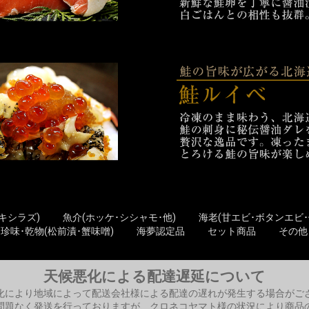
キシラズ)
魚介(ホッケ･シシャモ･他)
海老(甘エビ･ボタンエビ･
珍味･乾物(松前漬･蟹味噌)
海夢認定品
セット商品
その他
天候悪化による配達遅延について
化により地域によって配送会社様による配達の遅れが発生する場合がご
問題なく発送を行っておりますが、クロネコヤマト様の状況により商品