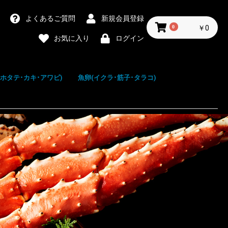
よくあるご質問
新規会員登録
0
￥0
お気に入り
ログイン
(ホタテ･カキ･アワビ)
魚卵(イクラ･筋子･タラコ)
テ(帆立)
(牡蠣)
ビ(鮑)
キ(北寄)
イクラ
筋子
タラコ
明太子
数の子