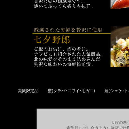
期間限定品
蟹(タラバ･ズワイ･毛ガニ)
鮭(シャケ･ト
天候の悪
希望日に間に合うように当店では