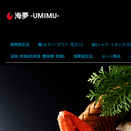
海夢 -UMIMU-
期間限定品
蟹(タラバ･ズワイ･毛ガニ)
鮭(シャケ･トキシラズ)
珍味･乾物(松前漬･蟹味噌･乾物)
タラバガニ
ズワイガニ
毛蟹
花咲ガニ
海夢認定品
時不知
紅鮭
秋鮭
銀鮭
鮭児
セット商品
松前漬
蟹味噌
乾製品